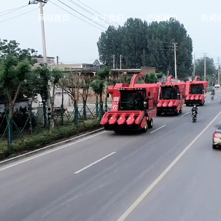
网站首页
关于我们
产品展示
新闻
公司简介
广西青贮机
公司
联系我们
广西玉米青储收获两
行业
广西自走式青贮机
用机
技术
广西玉米青贮机
广西青饲料机
广西玉米秸秆青储机
广西青贮机配件
广西穗茎兼收玉米获
机