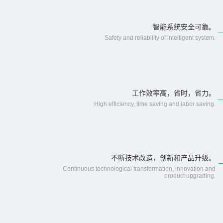
智能系统安全可靠。
Safety and reliability of intelligent system.
工作效率高，省时，省力。
High efficiency, time saving and labor saving.
不断技术改造，创新和产品升级。
Continuous technological transformation, innovation and
product upgrading.