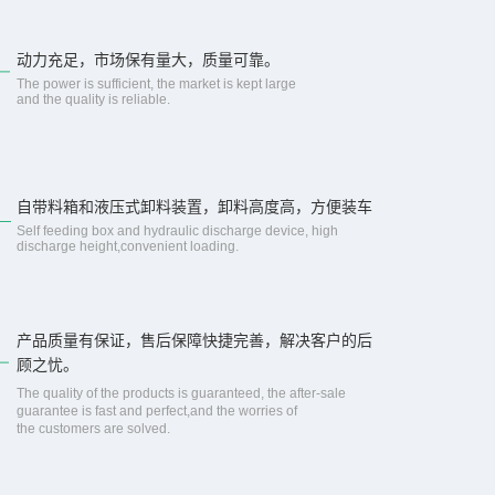
动力充足，市场保有量大，质量可靠。
The power is sufficient, the market is kept large
and the quality is reliable.
自带料箱和液压式卸料装置，卸料高度高，方便装车
Self feeding box and hydraulic discharge device, high
discharge height,convenient loading.
产品质量有保证，售后保障快捷完善，解决客户的后
顾之忧。
The quality of the products is guaranteed, the after-sale
guarantee is fast and perfect,and the worries of
the customers are solved.