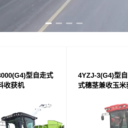
-3000(G4)型自走式
4YZJ-3(G4)
料收获机
式穗茎兼收玉米