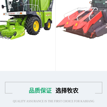
品质保证
选择牧农
QUALITY ASSURANCE IS THE FIRST CHOICE FOR KAIHANG