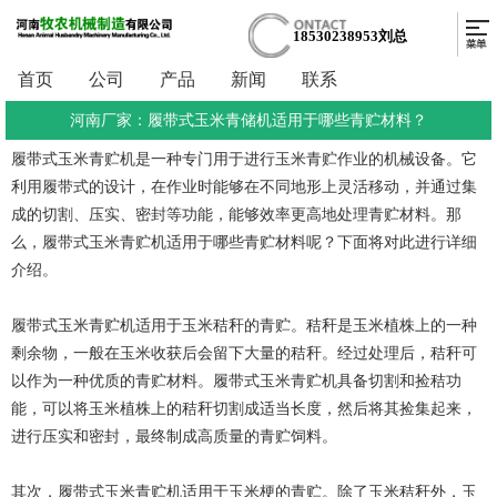
18530238953刘总
首页
公司
产品
新闻
联系
河南厂家：履带式玉米青储机适用于哪些青贮材料？
履带式玉米青贮机
是一种专门用于进行玉米青贮作业的机械设备。它
利用履带式的设计，在作业时能够在不同地形上灵活移动，并通过集
成的切割、压实、密封等功能，能够效率更高地处理青贮材料。那
么，履带式玉米青贮机适用于哪些青贮材料呢？下面将对此进行详细
介绍。
履带式玉米青贮机适用于玉米秸秆的青贮。秸秆是玉米植株上的一种
剩余物，一般在玉米收获后会留下大量的秸秆。经过处理后，秸秆可
以作为一种优质的青贮材料。履带式玉米青贮机具备切割和捡秸功
能，可以将玉米植株上的秸秆切割成适当长度，然后将其捡集起来，
进行压实和密封，最终制成高质量的青贮饲料。
其次，履带式玉米青贮机适用于玉米梗的青贮。除了玉米秸秆外，玉