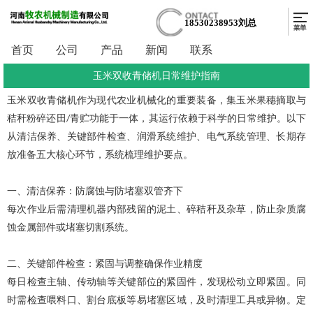
18530238953刘总
首页
公司
产品
新闻
联系
玉米双收青储机日常维护指南
玉米双收青储机作为现代农业机械化的重要装备，集玉米果穗摘取与
秸秆粉碎还田
青贮功能于一体，其运行依赖于科学的日常维护。以下
/
从清洁保养、关键部件检查、润滑系统维护、电气系统管理、长期存
放准备五大核心环节，系统梳理维护要点。
一、清洁保养：防腐蚀与防堵塞双管齐下
每次作业后需清理机器内部残留的泥土、碎秸秆及杂草，防止杂质腐
蚀金属部件或堵塞切割系统。
二、关键部件检查：紧固与调整确保作业精度
每日检查主轴、传动轴等关键部位的紧固件，发现松动立即紧固。同
时需检查喂料口、割台底板等易堵塞区域，及时清理工具或异物。定