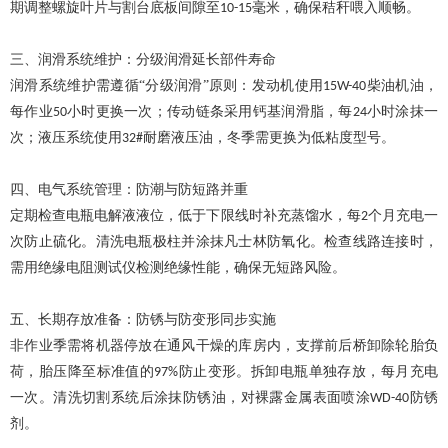
期调整螺旋叶片与割台底板间隙至
毫米，确保秸秆喂入顺畅。
10-15
三、润滑系统维护：分级润滑延长部件寿命
润滑系统维护需遵循
“分级润滑”原则：发动机使用
柴油机油，
15W-40
每作业
小时更换一次；传动链条采用钙基润滑脂，每
小时涂抹一
50
24
次；液压系统使用
磨液压油，冬季需更换为低粘度型号。
32#耐
四、电气系统管理：防潮与防短路并重
定期检查电瓶电解液液位，低于下限线时补充蒸馏水，每
个月充电一
2
次防止硫化。清洗电瓶极柱并涂抹凡士林防氧化。检查线路连接时，
需用绝缘电阻测试仪检测绝缘性能，确保无短路风险。
五、长期存放准备：防锈与防变形同步实施
非作业季需将机器停放在通风干燥的库房内，支撑前后桥卸除轮胎负
荷，胎压降至标准值的
防止变形。拆卸电瓶单独存放，每月充电
97%
一次。清洗切割系统后涂抹防锈油，对裸露金属表面喷涂
防锈
WD-40
剂。