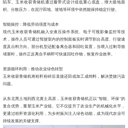
陷车。玉米收获青储机通过履带式设计或低重心底盘，增大接地面
积、分散压力，在泥泞田地、坡地等环境中依然能保持稳定行驶。
智能操控：降低劳动强度与成本
现代玉米收获青储机融入全液压操作系统、电子可视影像监控等技
术，操作人员可通过驾驶室内的控制面板实时调节割台高度、行驶速
度及出料方向。部分机型还配备离合器和回吐装置，当喂入过剩导致
堵塞时，操作正反离合手柄即可快速回吐作物，恢复作业效率。
资源循环利用：推动农业绿色转型
玉米收获青储机将秸秆粉碎后直接还田或加工成饲料，解决焚烧污染
问题。
从东北黑土地到西北黄土高原，玉米收获青储机正以
“智能、环保”的
复合优势，重塑玉米产业链。它不仅提升了农业生产的机械化水平，
更通过秸秆资源化利用，为乡村振兴注入绿色动能，成为现代农业可
持续发展的关键支撑。