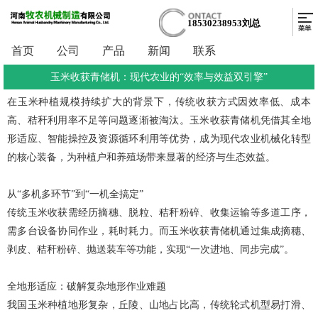
18530238953刘总
首页
公司
产品
新闻
联系
玉米收获青储机：现代农业的“效率与效益双引擎”
在玉米种植规模持续扩大的背景下，传统收获方式因效率低、成本
高、秸秆利用率不足等问题逐渐被淘汰。玉米收获青储机凭借其全地
形适应、智能操控及资源循环利用等优势，成为现代农业机械化转型
的核心装备，为种植户和养殖场带来显著的经济与生态效益。
从
“多机多环节”到“一机全搞定”
传统玉米收获需经历摘穗、脱粒、秸秆粉碎、收集运输等多道工序，
需多台设备协同作业，耗时耗力。而玉米收获青储机通过集成摘穗、
剥皮、秸秆粉碎、抛送装车等功能，实现
“一次进地、同步完成”。
全地形适应：破解复杂地形作业难题
我国玉米种植地形复杂，丘陵、山地占比高，传统轮式机型易打滑、