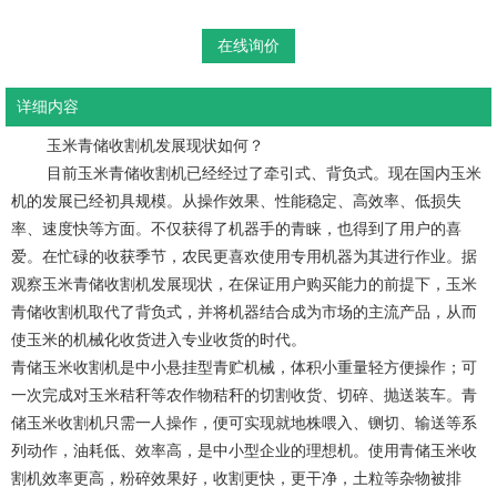
在线询价
详细内容
	玉米青储收割机发展现状
如何？
目前玉米青储收割机已经经过了牵引式、背负式。现在国内玉米
机的发展已经初具规模。从操作效果、性能稳定、高效率、低损失
率、速度快等方面。不仅获得了机器手的青睐，也得到了用户的喜
爱。在忙碌的收获季节，农民更喜欢使用专用机器为其进行作业。据
观察玉米青储收割机发展现状，在保证用户购买能力的前提下，玉米
青储收割机取代了背负式，并将机器结合成为市场的主流产品，从而
使玉米的机械化收货进入专业收货的时代。
青储玉米收割机是中小悬挂型青贮机械，体积小重量轻方便操作；可
一次完成对玉米秸秆等农作物秸秆的切割收货、切碎、抛送装车。青
储玉米收割机只需一人操作，便可实现就地株喂入、铡切、输送等系
列动作，油耗低、效率高，是中小型企业的理想机。使用青储玉米收
割机效率更高，粉碎效果好，收割更快，更干净，土粒等杂物被排