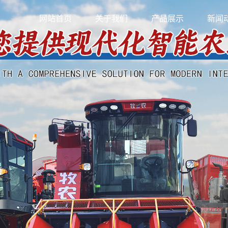
网站首页
关于我们
产品展示
新闻
公司简介
青贮机
公司
联系我们
玉米青储收获两用机
行业
自走式青贮机
技术
玉米青贮机
青饲料机
玉米秸秆青储机
青贮机配件
穗茎兼收玉米获机