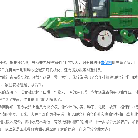
代，想要种好地，当然要先舍得“硬件”上的投入，据
玉米秸秆
青储机
供应商了解，目
四千九百亩土地耕种收全程实现机械化，还有能力服务附近村民。
能让农民得到稳定收益？这是二零一六年，朱传海提出了合作社组建“联合社”抱团发
社、家庭农场组建了联合社。
的支持下，联合社建起了日烘干作物六十吨的烘干塔，今年还准备购买联合作业一体
率得到了提高，作业费用也随之降低了。
应商
得知，现今农资上也具有议价权，像今年的小麦，种子、化肥、农药、植保作业
种植的小麦、玉米、大豆全部作为种子后，加入联合社的合作社和家庭农场每亩增加收
民投入减少，耕种收成本降低，有效抵御种粮中的风险！下一步联合更多农户，采取土
收！以上就是
玉米秸秆青储机供应商
了解的信息，在这里分享给大家！