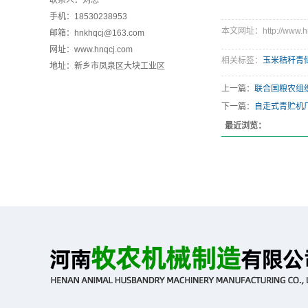
联系人：刘总
手机：18530238953
本文网址：http://www.hnq
邮箱：hnkhqcj@163.com
网址：www.hnqcj.com
相关标签：
玉米秸秆青
地址：新乡市凤泉区大块工业区
上一篇：
联合国粮农组
下一篇：
自走式青贮机
最近浏览：