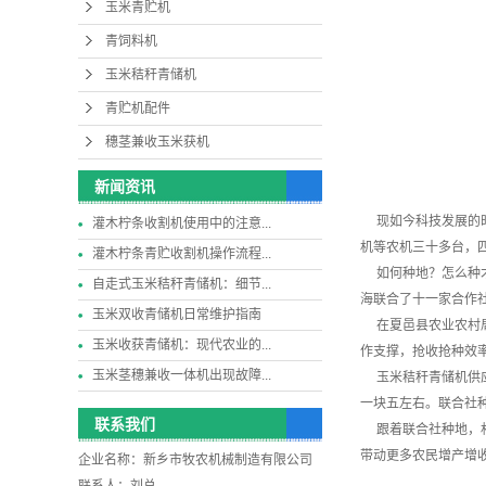
玉米青贮机
青饲料机
玉米秸秆青储机
青贮机配件
穗茎兼收玉米获机
新闻资讯
现如今科技发展的时
灌木柠条收割机使用中的注意...
机等农机三十多台，
灌木柠条青贮收割机操作流程...
如何种地？怎么种才
自走式玉米秸秆青储机：细节...
海联合了十一家合作
玉米双收青储机日常维护指南
在夏邑县农业农村局
玉米收获青储机：现代农业的...
作支撑，抢收抢种效
玉米茎穗兼收一体机出现故障...
玉米秸秆青储机供
一块五左右。联合社
联系我们
跟着联合社种地，村
带动更多农民增产增
企业名称：新乡市牧农机械制造有限公司