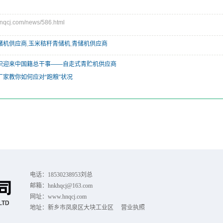
cj.com/news/586.html
储机供应商
,
玉米秸秆青储机
,
青储机供应商
织迎来中国籍总干事——自走式青贮机供应商
厂家教你如何应对“跑粮”状况
电话：18530238953刘总
邮箱：hnkhqcj@163.com
网址：www.hnqcj.com
地址：新乡市凤泉区大块工业区
营业执照