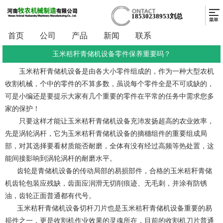
18530238953刘总
首页
公司
产品
新闻
联系
玉米秸秆青储机设备零件保养重要吗？
玉米秸秆青储机设备
是由各大小零件组成的，作为一种大型农机
收割机械，个中的零件的不算多数，虽说每个零件全是不可或缺的，
可是小编还是
要提示大家有几个重要的零件在平常的任务中需求您多
家的保护！
只要这样才能让玉米秸秆青储机设备充沛发扬超高的农业效率，
先是涡轮涡杆，它为玉米秸秆青储机设备的摘穗组件的重要组成局
部，对其选择要看材质能否耐磨，全体有没有经过高频等热处置，这
能间接影响到涡轮涡杆的耐磨水平。
齿轮是青储机设备的传动局部的易损部件，合格的玉米秸秆青储
机齿轮包装应残缺，齿面应润滑无切削痕迹、无毛刺，并涂有防锈
油，齿轮正面普通都有代号。
玉米秸秆青储机设备
切杆刀片也是玉米秸秆青储机设备重要的易
损件之一，更是收割机作业效果的灵魂所在，目前的收割机刀片普通