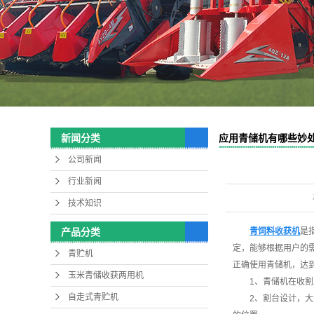
应用青储机有哪些妙
新闻分类
两用机供应厂家为您
公司新闻
行业新闻
技术知识
青饲料收获机
是
产品分类
定，能够根据用户的
青贮机
正确使用青储机，达
玉米青储收获两用机
1、青储机在收
自走式青贮机
2、割台设计，