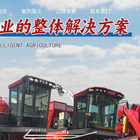
动态
案例展示
口碑荣誉
联系我们
新闻
成功案例
新闻
视频中心
知识