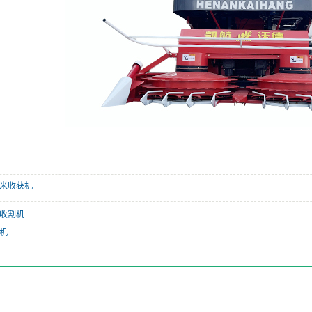
米收获机
收割机
机