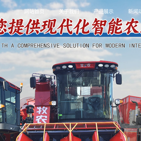
网站首页
关于我们
产品展示
新闻
公司简介
青贮机
公司
联系我们
玉米青储收获两用机
行业
自走式青贮机
技术
玉米青贮机
青饲料机
玉米秸秆青储机
青贮机配件
穗茎兼收玉米获机