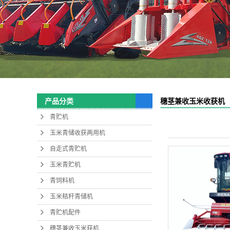
穗茎兼收玉米收获机
产品分类
青贮机
玉米青储收获两用机
自走式青贮机
玉米青贮机
青饲料机
玉米秸秆青储机
青贮机配件
穗茎兼收玉米获机