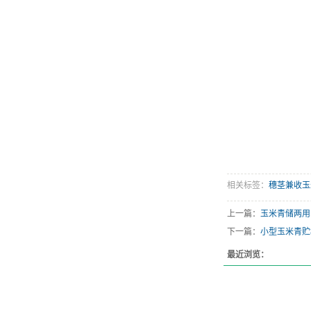
相关标签：
穗茎兼收玉
上一篇：
玉米青储两用
下一篇：
小型玉米青贮
最近浏览：