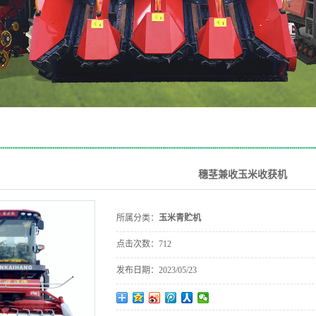
穗茎兼收玉米收获机
所属分类：
玉米青贮机
点击次数：
712
发布日期：
2023/05/23