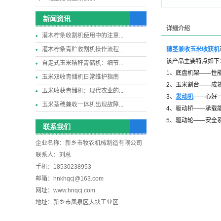
新闻资讯
详细介绍
灌木柠条收割机使用中的注意...
灌木柠条青贮收割机操作流程...
穗茎兼收玉米收获机
该产品主要特点如下
自走式玉米秸秆青储机：细节...
1、
底盘机架——性
玉米双收青储机日常维护指南
2、
玉米割台——成
玉米收获青储机：现代农业的...
3、
发动机
——心好
玉米茎穗兼收一体机出现故障...
4、
驱动桥——承载
5、
驱动轮——安全
联系我们
企业名称：新乡市牧农机械制造有限公司
联系人：刘总
手机：18530238953
邮箱：hnkhqcj@163.com
网址：www.hnqcj.com
地址：新乡市凤泉区大块工业区