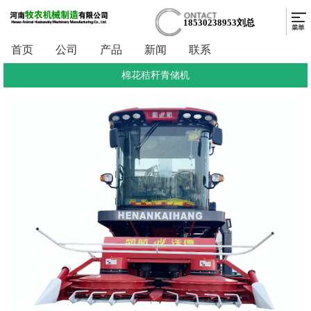
18530238953刘总
首页
公司
产品
新闻
联系
棉花秸秆青储机