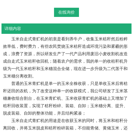
在线询价
详细内容
玉米自走式青贮机的初衷是看到养牛户，收集玉米秸秆然后粉粹
效率低，费时费力，有些农民焚烧玉米秸秆造成环境污染和雾霾的形
成，浪费了资源，所以研发生产了一代产品利用废旧小麦收割机改造
成自走式玉米秸秆收回机；随着农户的需求，我的单一的收秸秆机升
级为一代玉米秸秆和玉米穗混合全储，现在进一步升级为二代茎干和
玉米穗分离收割。
普通的玉米青贮机是单一的玉米全株收获，只是单收玉米后将秸
秆还田的农机，为了改变这种单一的收获模式，我公司研发了玉米茎
穗兼收组合割台，在玉米青贮机、玉米收获青贮机的基础上又增加了
秸秆回收装置，实现了秸秆粉碎、装箱、自卸；玉米穗分离、提升、
脱皮装箱、自卸的整体功能，并且结构紧凑；
玉米自走式青贮机的用途是在收获玉米的同时，将玉米和秸秆分
离回收，并将玉米脱皮和秸秆粉碎装箱，不但能青储、黄储玉米，还